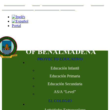
+34952442215
INFO@THEBRITISHCOLLEGE.COM
C/PASEO
DEL GENIL S/N. 29630, BENALMÁDENA, MÁLAGA
Portal
PROYECTO EDUCATIVO
Educación Infantil
Educación Primaria
Educación Secundaria
AS/A “Level”
EL COLEGIO
Actividades Extraescolares