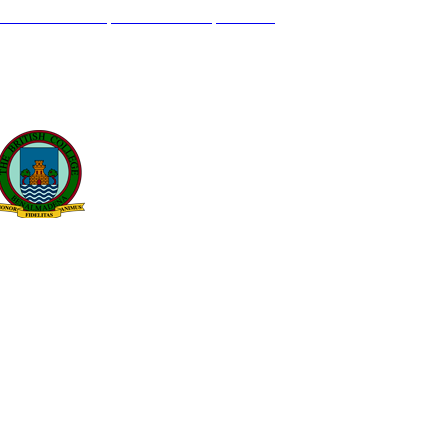
L GENIL S/N. 29630, BENALMÁDENA, MÁLAGA