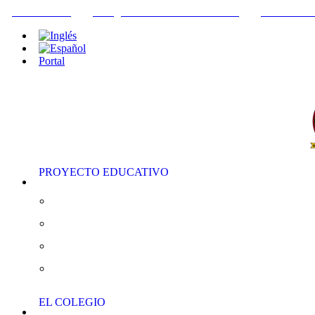
+34952442215
INFO@THEBRITISHCOLLEGE.COM
C/PASEO DE
Portal
PROYECTO EDUCATIVO
Educación Infantil
Educación Primaria
Educación Secundaria
AS/A “Level”
EL COLEGIO