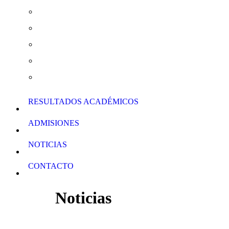
Actividades Extraescolares
Curso de Verano y Clases de Apoyo
Normas de Conducta
Calendario Escolar
Descarga de Formularios
RESULTADOS ACADÉMICOS
ADMISIONES
NOTICIAS
CONTACTO
Noticias