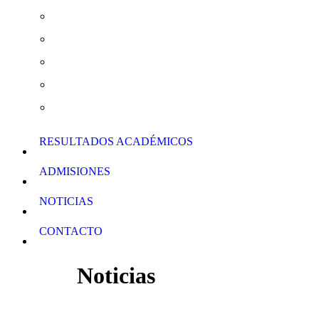
Actividades Extraescolares
Curso de Verano y Clases de Apoyo
Normas de Conducta
Calendario Escolar
Descarga de Formularios
RESULTADOS ACADÉMICOS
ADMISIONES
NOTICIAS
CONTACTO
Noticias