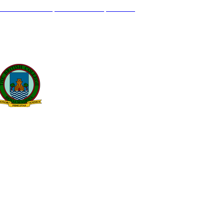
L GENIL S/N. 29630, BENALMÁDENA, MÁLAGA