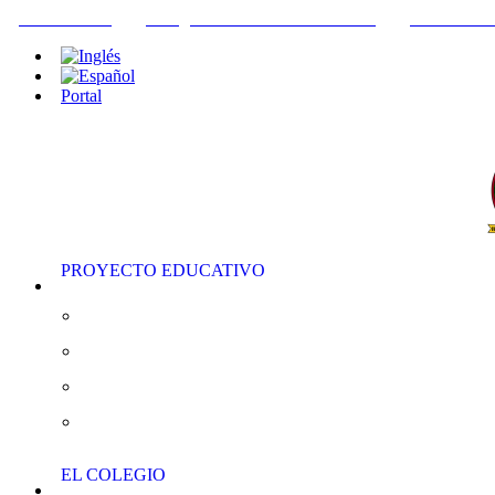
+34952442215
INFO@THEBRITISHCOLLEGE.COM
C/PASEO DE
Portal
PROYECTO EDUCATIVO
Educación Infantil
Educación Primaria
Educación Secundaria
AS/A “Level”
EL COLEGIO