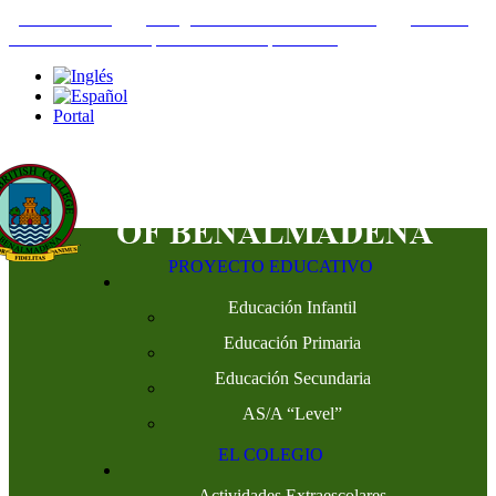
+34952442215
INFO@THEBRITISHCOLLEGE.COM
C/PASEO
DEL GENIL S/N. 29630, BENALMÁDENA, MÁLAGA
Portal
PROYECTO EDUCATIVO
Educación Infantil
Educación Primaria
Educación Secundaria
AS/A “Level”
EL COLEGIO
Actividades Extraescolares