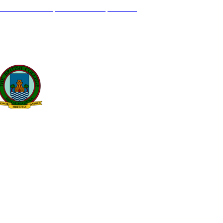
L GENIL S/N. 29630, BENALMÁDENA, MÁLAGA