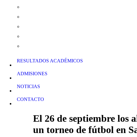
Actividades Extraescolares
Curso de Verano y Clases de Apoyo
Normas de Conducta
Calendario Escolar
Descarga de Formularios
RESULTADOS ACADÉMICOS
ADMISIONES
NOTICIAS
CONTACTO
El 26 de septiembre los 
un torneo de fútbol en S