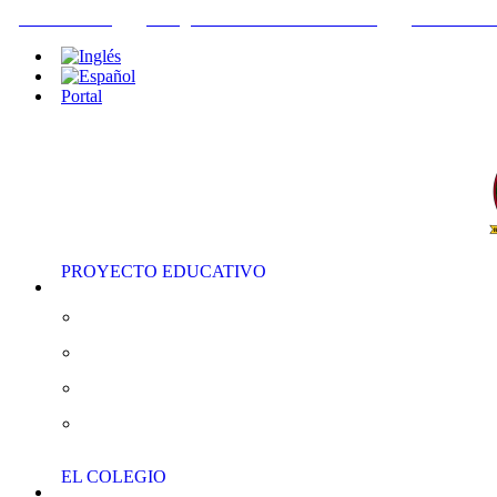
+34952442215
INFO@THEBRITISHCOLLEGE.COM
C/PASEO DE
Portal
PROYECTO EDUCATIVO
Educación Infantil
Educación Primaria
Educación Secundaria
AS/A “Level”
EL COLEGIO