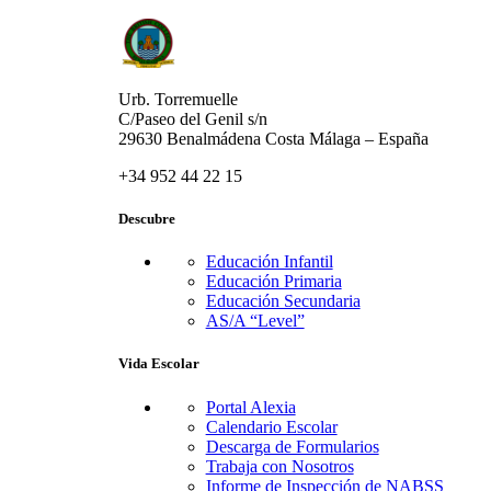
Urb. Torremuelle
C/Paseo del Genil s/n
29630 Benalmádena Costa Málaga – España
+34 952 44 22 15
Descubre
Educación Infantil
Educación Primaria
Educación Secundaria
AS/A “Level”
Vida Escolar
Portal Alexia
Calendario Escolar
Descarga de Formularios
Trabaja con Nosotros
Informe de Inspección de NABSS