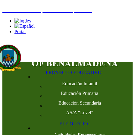
+34952442215
INFO@THEBRITISHCOLLEGE.COM
C/PASEO
DEL GENIL S/N. 29630, BENALMÁDENA, MÁLAGA
Portal
PROYECTO EDUCATIVO
Educación Infantil
Educación Primaria
Educación Secundaria
AS/A “Level”
EL COLEGIO
Actividades Extraescolares