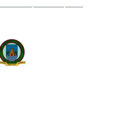
L GENIL S/N. 29630, BENALMÁDENA, MÁLAGA