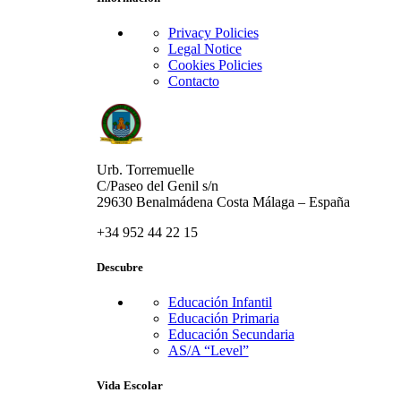
Privacy Policies
Legal Notice
Cookies Policies
Contacto
Urb. Torremuelle
C/Paseo del Genil s/n
29630 Benalmádena Costa Málaga – España
+34 952 44 22 15
Descubre
Educación Infantil
Educación Primaria
Educación Secundaria
AS/A “Level”
Vida Escolar