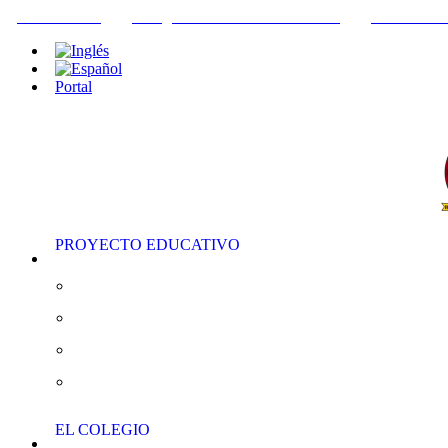
+34952442215
INFO@THEBRITISHCOLLEGE.COM
C/PASEO DE
Portal
PROYECTO EDUCATIVO
Educación Infantil
Educación Primaria
Educación Secundaria
AS/A “Level”
EL COLEGIO