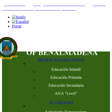
+34952442215
INFO@THEBRITISHCOLLEGE.COM
C/PASEO
DEL GENIL S/N. 29630, BENALMÁDENA, MÁLAGA
Portal
PROYECTO EDUCATIVO
Educación Infantil
Educación Primaria
Educación Secundaria
AS/A “Level”
EL COLEGIO
Actividades Extraescolares