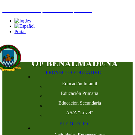
+34952442215
INFO@THEBRITISHCOLLEGE.COM
C/PASEO
DEL GENIL S/N. 29630, BENALMÁDENA, MÁLAGA
Portal
PROYECTO EDUCATIVO
Educación Infantil
Educación Primaria
Educación Secundaria
AS/A “Level”
EL COLEGIO
Actividades Extraescolares