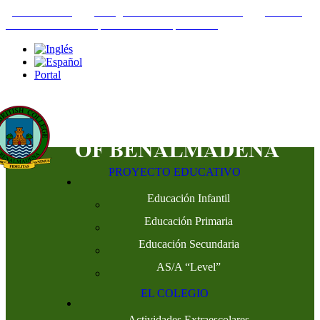
+34952442215
INFO@THEBRITISHCOLLEGE.COM
C/PASEO
DEL GENIL S/N. 29630, BENALMÁDENA, MÁLAGA
Portal
PROYECTO EDUCATIVO
Educación Infantil
Educación Primaria
Educación Secundaria
AS/A “Level”
EL COLEGIO
Actividades Extraescolares