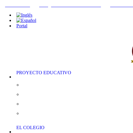
+34952442215
INFO@THEBRITISHCOLLEGE.COM
C/PASEO DE
Portal
PROYECTO EDUCATIVO
Educación Infantil
Educación Primaria
Educación Secundaria
AS/A “Level”
EL COLEGIO