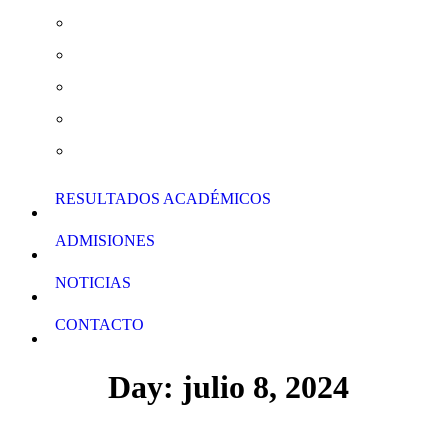
Actividades Extraescolares
Curso de Verano y Clases de Apoyo
Normas de Conducta
Calendario Escolar
Descarga de Formularios
RESULTADOS ACADÉMICOS
ADMISIONES
NOTICIAS
CONTACTO
Day: julio 8, 2024