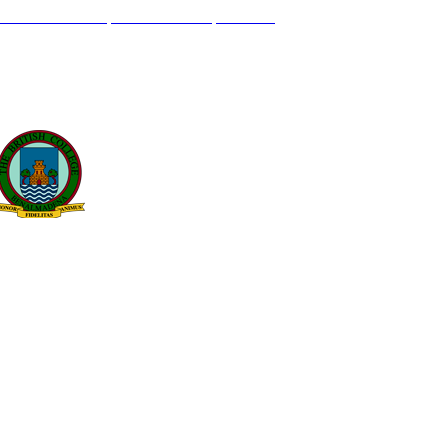
L GENIL S/N. 29630, BENALMÁDENA, MÁLAGA