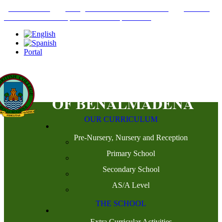
+34952442215
INFO@THEBRITISHCOLLEGE.COM
C/PASEO
DEL GENIL S/N. 29630, BENALMÁDENA, MÁLAGA
Portal
OUR CURRICULUM
Pre-Nursery, Nursery and Reception
Primary School
Secondary School
AS/A Level
THE SCHOOL
Extra Curricular Activities