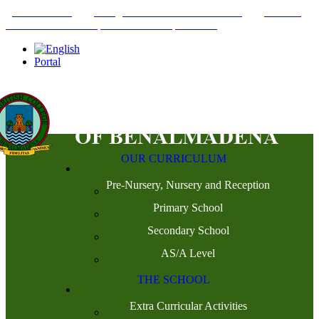
+34952442215
INFO@THEBRITISHCOLLEGE.COM
C/PASEO
DEL GENIL S/N. 29630, BENALMÁDENA, MÁLAGA
Portal
OUR CURRICULUM
Pre-Nursery, Nursery and Reception
Primary School
Secondary School
AS/A Level
THE SCHOOL
Extra Curricular Activities