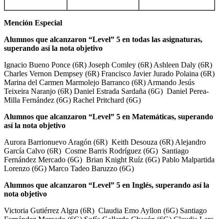
Mención Especial
Alumnos que alcanzaron “Level” 5 en todas las asignaturas,
superando así la nota objetivo
Ignacio Bueno Ponce (6R) Joseph Comley (6R) Ashleen Daly (6R)
Charles Vernon Dempsey (6R) Francisco Javier Jurado Polaina (6R)
Marina del Carmen Marmolejo Barranco (6R) Armando Jesús
Teixeira Naranjo (6R) Daniel Estrada Sardaña (6G) Daniel Perea-
Milla Fernández (6G) Rachel Pritchard (6G)
Alumnos que alcanzaron “Level” 5 en Matemáticas, superando
así la nota objetivo
Aurora Barrionuevo Aragón (6R) Keith Desouza (6R) Alejandro
García Calvo (6R) Cosme Barris Rodríguez (6G) Santiago
Fernández Mercado (6G) Brian Knight Ruíz (6G) Pablo Malpartida
Lorenzo (6G) Marco Tadeo Baruzzo (6G)
Alumnos que alcanzaron “Level” 5 en Inglés, superando así la
nota objetivo
Victoria Gutiérrez Algra (6R) Claudia Emo Ayllon (6G) Santiago