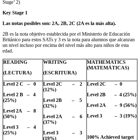
Stage’ 2)
Key Stage 1
Las notas posibles son: 2A, 2B, 2C (2A es la más alta).
2B es la nota objetivo establecida por el Ministerio de Educación
Británico para estos SATs y 3 es la nota para alumnos que alcanzan
un nivel incluso por encima del nivel más alto para niños de esta
edad.
READING
WRITING
MATHEMATICS
(MATEMÁTICAS)
(LECTURA)
(ESCRITURA)
Level 2 C – 0
Level 2C – 2
Level 2C – 0
(12%)
Level 2 B – 4
Level 2B – 4 (25%)
(25%)
Level 2B – 5
Level 2A – 9 (56%)
(32%)
Level 2A – 8
Level 3 – 3 (19%)
(50%)
Level 2A – 6
(37%)
Level 3 – 4
(25%)
Level 3 – 3
100% Achieved target
(19%)