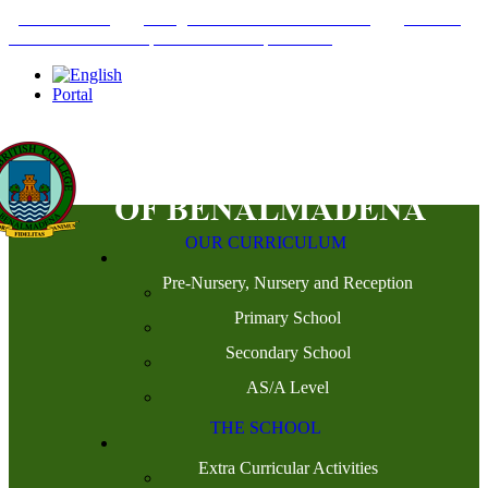
+34952442215
INFO@THEBRITISHCOLLEGE.COM
C/PASEO
DEL GENIL S/N. 29630, BENALMÁDENA, MÁLAGA
Portal
OUR CURRICULUM
Pre-Nursery, Nursery and Reception
Primary School
Secondary School
AS/A Level
THE SCHOOL
Extra Curricular Activities