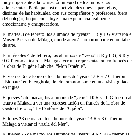
muy importante a la formación integral de los niños y los
adolescentes. Participan así en actividades nuevas para ellos,
distintas de las habituales, con sus compañeros y profesores, fuera
del colegio, lo que constituye una experiencia realmente
emocionante y enriquecedora.
El martes 3 de febrero, los alumnos de “years” 1 R y 1 G visitaron el
Museo Picasso de Málaga, donde además tomaron parte en un taller
de arte.
El miércoles 4 de febrero, los alumnos de “years” 8 R y 8 G, 9 R y
9 G fueron al teatro a Málaga a ver una representación en francés de
la obra de Eugène Labiche, “Mon Isménie”.
El viernes 6 de febrero, los alumnos de “years” 7 R y 7 G fueron a
“Bioparc” en Fuengirola, donde tomaron parte en una visita guiada
en inglés.
El jueves 5 de marzo, los alumnos de “years” 10 R y 10 G fueron al
teatro a Málaga a ver una representación en francés de la obra de
Gaston Leroux, “Le Fantôme de l’Opéra”.
El lunes 23 de marzo, los alumnos de “years” 3 R y 3 G fueron a
Málaga a visitar el “Aula del Mar”.
El jueves 26 de marzo, los alumnos de “years” 4 R y 4 G fueron al