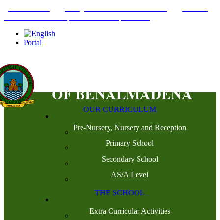
+34952442215
INFO@THEBRITISHCOLLEGE.COM
C/PASEO
DEL GENIL S/N. 29630, BENALMÁDENA, MÁLAGA
Portal
OUR CURRICULUM
Pre-Nursery, Nursery and Reception
Primary School
Secondary School
AS/A Level
THE SCHOOL
Extra Curricular Activities