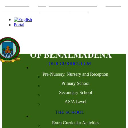
+34952442215
INFO@THEBRITISHCOLLEGE.COM
C/PASEO
DEL GENIL S/N. 29630, BENALMÁDENA, MÁLAGA
Portal
OUR CURRICULUM
Pre-Nursery, Nursery and Reception
Primary School
Secondary School
AS/A Level
THE SCHOOL
Extra Curricular Activities