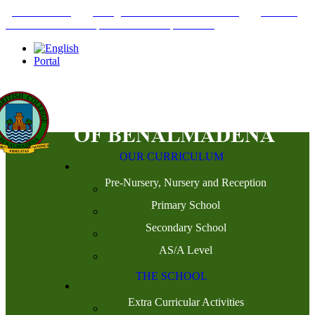
+34952442215
INFO@THEBRITISHCOLLEGE.COM
C/PASEO
DEL GENIL S/N. 29630, BENALMÁDENA, MÁLAGA
Portal
OUR CURRICULUM
Pre-Nursery, Nursery and Reception
Primary School
Secondary School
AS/A Level
THE SCHOOL
Extra Curricular Activities