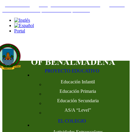
+34952442215
INFO@THEBRITISHCOLLEGE.COM
C/PASEO
DEL GENIL S/N. 29630, BENALMÁDENA, MÁLAGA
Portal
PROYECTO EDUCATIVO
Educación Infantil
Educación Primaria
Educación Secundaria
AS/A “Level”
EL COLEGIO
Actividades Extraescolares