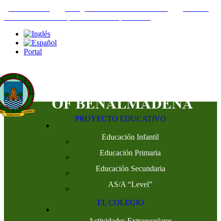
+34952442215
INFO@THEBRITISHCOLLEGE.COM
C/PASEO
DEL GENIL S/N. 29630, BENALMÁDENA, MÁLAGA
Portal
PROYECTO EDUCATIVO
Educación Infantil
Educación Primaria
Educación Secundaria
AS/A “Level”
EL COLEGIO
Actividades Extraescolares