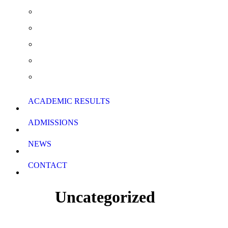
Extra Curricular Activities
Summer School & Support Lessons
School Rules
School Calendar
Download Forms
ACADEMIC RESULTS
ADMISSIONS
NEWS
CONTACT
Uncategorized