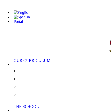
+34952442215
INFO@THEBRITISHCOLLEGE.COM
C/PASEO DE
Portal
OUR CURRICULUM
Pre-Nursery, Nursery and Reception
Primary School
Secondary School
AS/A Level
THE SCHOOL