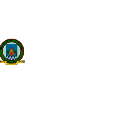
L GENIL S/N. 29630, BENALMÁDENA, MÁLAGA