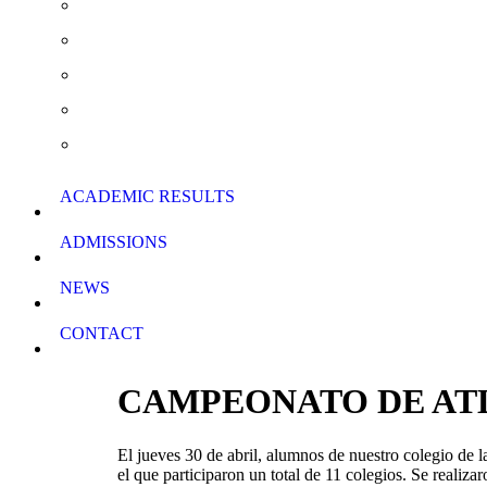
Summer School & Support Lessons
School Rules
School Calendar
Download Forms
ACADEMIC RESULTS
ADMISSIONS
NEWS
CONTACT
CAMPEONATO DE AT
El jueves 30 de abril, alumnos de nuestro colegio de 
el que participaron un total de 11 colegios. Se realiza