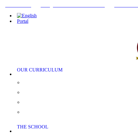
+34952442215
INFO@THEBRITISHCOLLEGE.COM
C/PASEO DE
Portal
OUR CURRICULUM
Pre-Nursery, Nursery and Reception
Primary School
Secondary School
AS/A Level
THE SCHOOL
Extra Curricular Activities