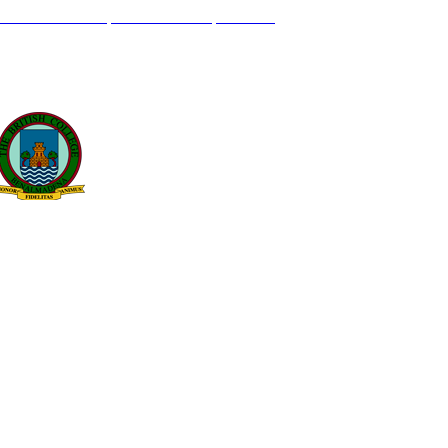
L GENIL S/N. 29630, BENALMÁDENA, MÁLAGA