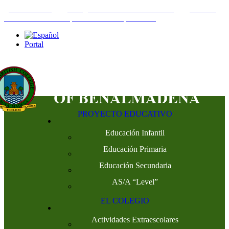
+34952442215
INFO@THEBRITISHCOLLEGE.COM
C/PASEO
DEL GENIL S/N. 29630, BENALMÁDENA, MÁLAGA
Portal
PROYECTO EDUCATIVO
Educación Infantil
Educación Primaria
Educación Secundaria
AS/A “Level”
EL COLEGIO
Actividades Extraescolares