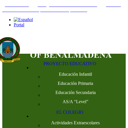
+34952442215
INFO@THEBRITISHCOLLEGE.COM
C/PASEO
DEL GENIL S/N. 29630, BENALMÁDENA, MÁLAGA
Portal
PROYECTO EDUCATIVO
Educación Infantil
Educación Primaria
Educación Secundaria
AS/A “Level”
EL COLEGIO
Actividades Extraescolares