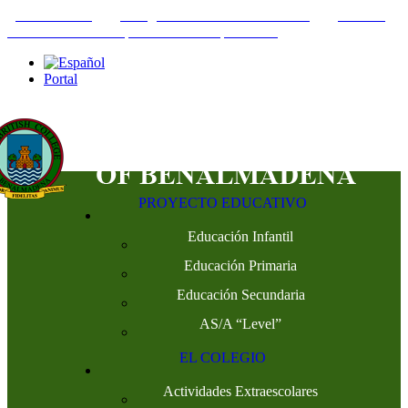
+34952442215
INFO@THEBRITISHCOLLEGE.COM
C/PASEO
DEL GENIL S/N. 29630, BENALMÁDENA, MÁLAGA
Portal
PROYECTO EDUCATIVO
Educación Infantil
Educación Primaria
Educación Secundaria
AS/A “Level”
EL COLEGIO
Actividades Extraescolares