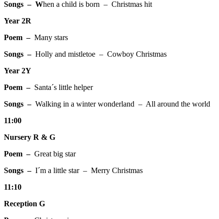
Songs – W
hen a child is born – Christmas hit
Year 2R
Poem –
Many stars
Songs –
Holly and mistletoe – Cowboy Christmas
Year 2Y
Poem –
Santa´s little helper
Songs –
Walking in a winter wonderland – All around the world
11:00
Nursery R & G
Poem –
Great big star
Songs –
I´m a little star – Merry Christmas
11:10
Reception G