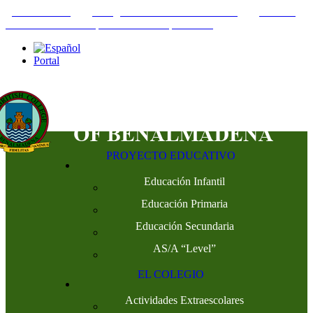
+34952442215
INFO@THEBRITISHCOLLEGE.COM
C/PASEO
DEL GENIL S/N. 29630, BENALMÁDENA, MÁLAGA
Portal
PROYECTO EDUCATIVO
Educación Infantil
Educación Primaria
Educación Secundaria
AS/A “Level”
EL COLEGIO
Actividades Extraescolares