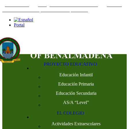
+34952442215
INFO@THEBRITISHCOLLEGE.COM
C/PASEO
DEL GENIL S/N. 29630, BENALMÁDENA, MÁLAGA
Portal
PROYECTO EDUCATIVO
Educación Infantil
Educación Primaria
Educación Secundaria
AS/A “Level”
EL COLEGIO
Actividades Extraescolares