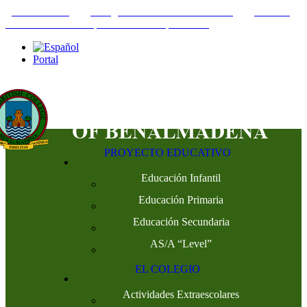
+34952442215
INFO@THEBRITISHCOLLEGE.COM
C/PASEO
DEL GENIL S/N. 29630, BENALMÁDENA, MÁLAGA
Portal
PROYECTO EDUCATIVO
Educación Infantil
Educación Primaria
Educación Secundaria
AS/A “Level”
EL COLEGIO
Actividades Extraescolares