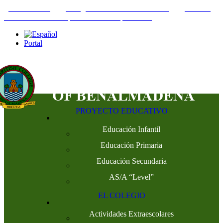
+34952442215
INFO@THEBRITISHCOLLEGE.COM
C/PASEO
DEL GENIL S/N. 29630, BENALMÁDENA, MÁLAGA
Portal
PROYECTO EDUCATIVO
Educación Infantil
Educación Primaria
Educación Secundaria
AS/A “Level”
EL COLEGIO
Actividades Extraescolares