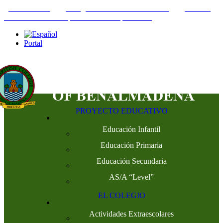
+34952442215
INFO@THEBRITISHCOLLEGE.COM
C/PASEO
DEL GENIL S/N. 29630, BENALMÁDENA, MÁLAGA
Portal
PROYECTO EDUCATIVO
Educación Infantil
Educación Primaria
Educación Secundaria
AS/A “Level”
EL COLEGIO
Actividades Extraescolares