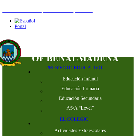
+34952442215
INFO@THEBRITISHCOLLEGE.COM
C/PASEO
DEL GENIL S/N. 29630, BENALMÁDENA, MÁLAGA
Portal
PROYECTO EDUCATIVO
Educación Infantil
Educación Primaria
Educación Secundaria
AS/A “Level”
EL COLEGIO
Actividades Extraescolares