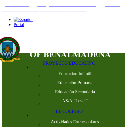
+34952442215
INFO@THEBRITISHCOLLEGE.COM
C/PASEO
DEL GENIL S/N. 29630, BENALMÁDENA, MÁLAGA
Portal
PROYECTO EDUCATIVO
Educación Infantil
Educación Primaria
Educación Secundaria
AS/A “Level”
EL COLEGIO
Actividades Extraescolares