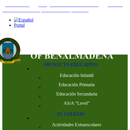
+34952442215
INFO@THEBRITISHCOLLEGE.COM
C/PASEO
DEL GENIL S/N. 29630, BENALMÁDENA, MÁLAGA
Portal
PROYECTO EDUCATIVO
Educación Infantil
Educación Primaria
Educación Secundaria
AS/A “Level”
EL COLEGIO
Actividades Extraescolares